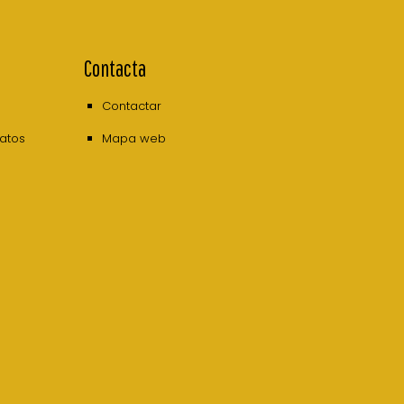
Contacta
Contactar
datos
Mapa web