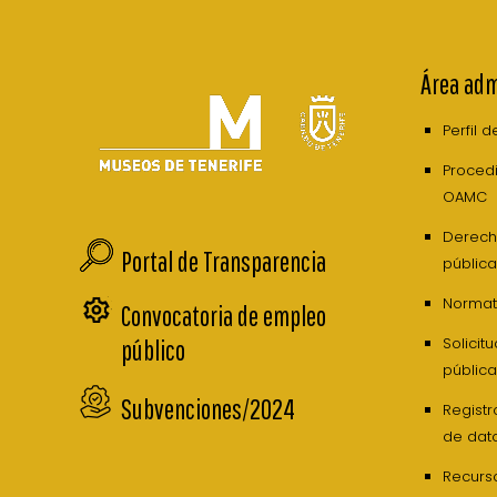
Área adm
Perfil 
Procedi
OAMC
Derech
Portal de Transparencia
pública
Normati
Convocatoria de empleo
Solicit
público
pública
Subvenciones/2024
Registr
de dat
Recurs