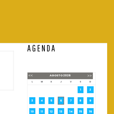
AGENDA
AGOSTO
2026
L
M
X
J
V
S
D
1
2
3
4
5
6
7
8
9
l
10
11
12
13
14
15
16