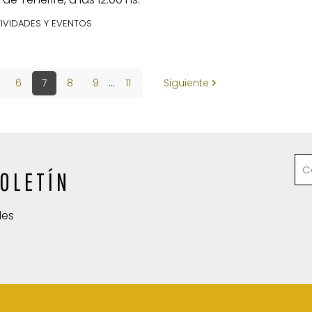
IVIDADES Y EVENTOS
6
7
8
9
...
11
Siguiente
OLETÍN
des