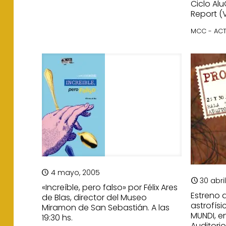
Ciclo Alu
Report (V
MCC - ACT
4 mayo, 2005
30 abri
«Increíble, pero falso» por Félix Ares
Estreno 
de Blas, director del Museo
astrofís
Miramon de San Sebastián. A las
MUNDI, e
19:30 hs.
Auditorio