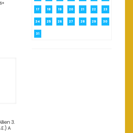
s»
17
18
19
20
21
22
23
24
25
26
27
28
29
30
31
llien 3.
E.) A