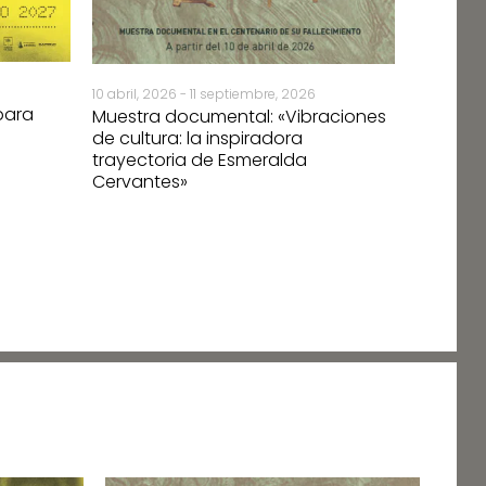
«Inmovil
restaur
Tenerife
compues
10 abril, 2026 - 11 septiembre, 2026
Galindo
para
Muestra documental: «Vibraciones
de la P
de cultura: la inspiradora
trayectoria de Esmeralda
Cervantes»