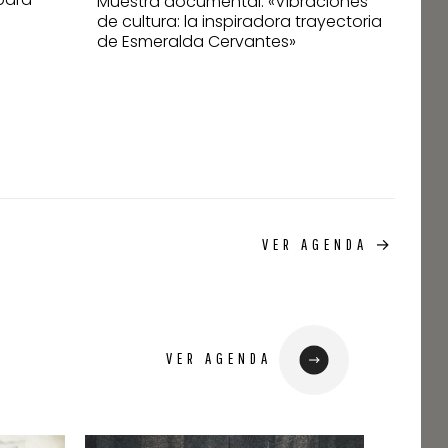
Muestra documental: «Vibraciones
la Pe
de cultura: la inspiradora trayectoria
de Esmeralda Cervantes»
VER AGENDA →
VER AGENDA