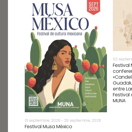
02 septie
Festival
 de
confere
.
«Candel
üse y
Guadalu
e cultura
entre La
Festival
MUNA
01 septiembre, 2026 - 26 septiembre, 2026
Festival Musa México