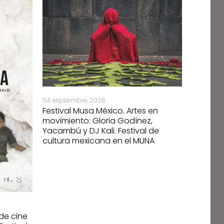
04 septiembre, 2026
Festival Musa México. Artes en
movimiento: Gloria Godínez,
Yacambú y DJ Kali. Festival de
cultura mexicana en el MUNA
10 septiem
 de cine
Festival