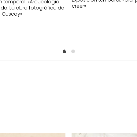
n temporal: «Arqueología
creer»
ada. La obra fotográfica de
o Cuscoy»