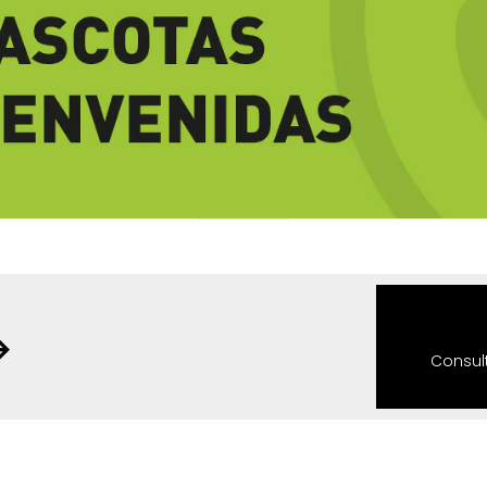
→
Consul