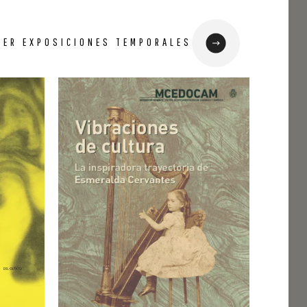
VER EXPOSICIONES TEMPORALES
11 febrero,
Muestra 