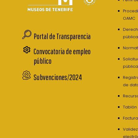
Procedi
OAMC
Derech
Portal de Transparencia
pública
Normati
Convocatoria de empleo
Solicit
público
pública
Subvenciones/2024
Registr
de dat
Recurs
Tablón
Factura
Valide
electró