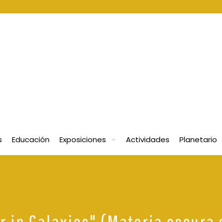
s
Educación
Exposiciones
Actividades
Planetario
r in Galaxies" (Materia oscura 