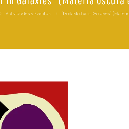
Actividades y Eventos
"Dark Matter in Galaxies" (Mater