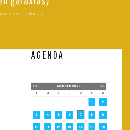
ia oscura en galaxias)
AGENDA
AGOSTO
2026
L
M
X
J
V
S
D
1
2
3
4
5
6
7
8
9
10
11
12
13
14
15
16