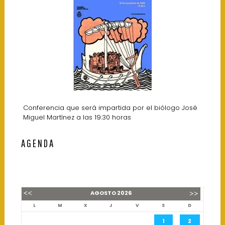
Conferencia que será impartida por el biólogo José
Miguel Martínez a las 19:30 horas
AGENDA
AGOSTO
2026
L
M
X
J
V
S
D
1
2