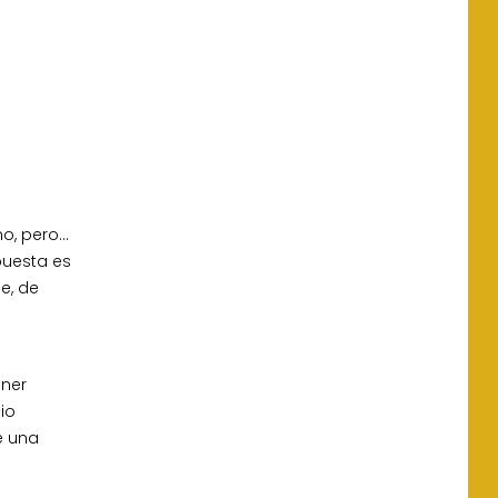
no, pero…
puesta es
e, de
ener
io
e una