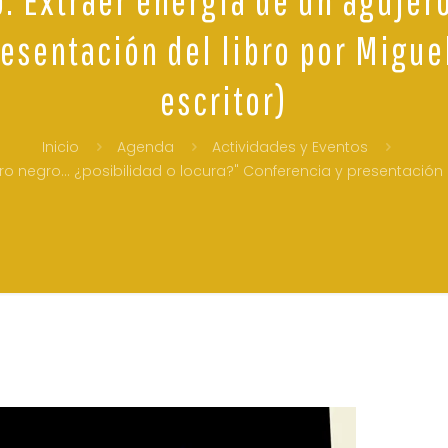
esentación del libro por Migue
escritor)
Inicio
Agenda
Actividades y Eventos
o negro… ¿posibilidad o locura?" Conferencia y presentación de