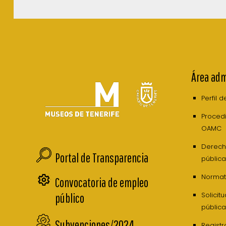
Área adm
Perfil 
Procedi
OAMC
Derech
Portal de Transparencia
pública
Normati
Convocatoria de empleo
Solicit
público
pública
Subvenciones/2024
Registr