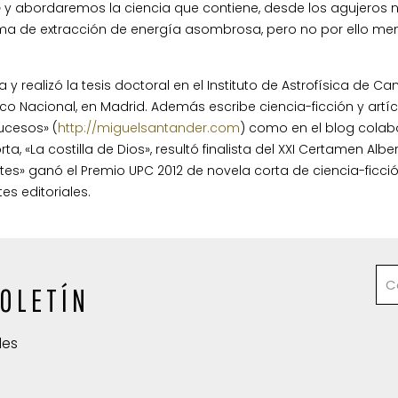
o
y abordaremos la ciencia que contiene, desde los agujeros 
orma de extracción de energía asombrosa, pero no por ello me
 y realizó la tesis doctoral en el Instituto de Astrofísica de Ca
o Nacional, en Madrid. Además escribe ciencia-ficción y artí
sucesos»
(
http://miguelsantander.com
)
como en el blog colab
a, «La costilla de Dios», resultó finalista del XXI Certamen Albe
s» ganó el Premio UPC 2012 de novela corta de ciencia-ficció
s editoriales.
OLETÍN
des