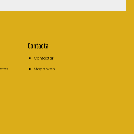
Contacta
Contactar
datos
Mapa web