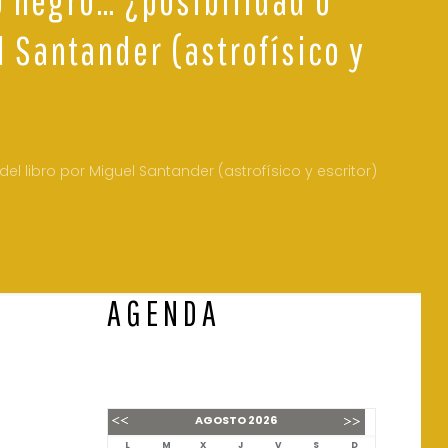
l Santander (astrofísico y
l libro por Miguel Santander (astrofísico y escritor)
AGENDA
AGOSTO
2026
L
M
X
J
V
S
D