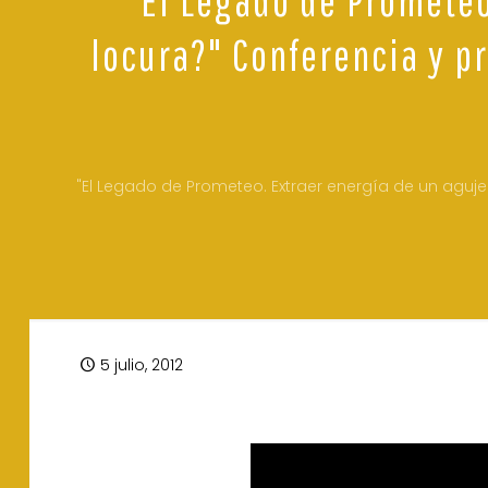
locura?" Conferencia y pr
"El Legado de Prometeo. Extraer energía de un agujer
5 julio, 2012