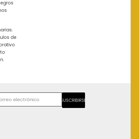
negros
nos
narias.
culos de
orativo
rto
n.
SUSCRIBIRSE