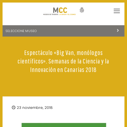
SELECCIONE MUSEO
MUSEOS DE TENERIFE
Espectáculo «Big Van, monólogos
NATURALEZA Y ARQUEOLOGÍA
científicos». Semanas de la Ciencia y la
LA CIENCIA Y EL COSMOS
Innovación en Canarias 2018
HISTORIA Y ANTROPOLOGÍA
CENTRO DE DOCUMENTACIÓN DE CANARIAS Y AMÉRICA
CUEVA DEL VIENTO
23 noviembre, 2018