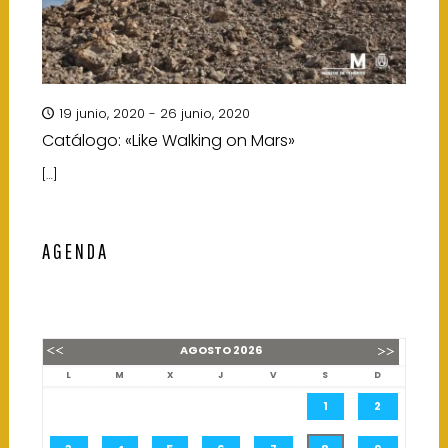
19 junio, 2020 - 26 junio, 2020
Catálogo: «Like Walking on Mars»
[…]
AGENDA
AGOSTO
2026
L
M
X
J
V
S
D
1
2