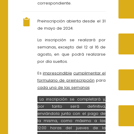
correspondiente.
Preinscripción abierta desde el 31
de mayo de 2024.
La inscripción se realizará por
semanas, excepto del 12 al 16 de
agosto, en que podrá realizarse
por día sueltos.
Es
imprescindible
cumplimentar el
formulario de preinscripción
para
cada una de las semanas
La inscripción se completará y,
por tanto será definitiva,
enviándola junto con el pago de
la misma, como máximo a las
12:00 horas del jueves de la