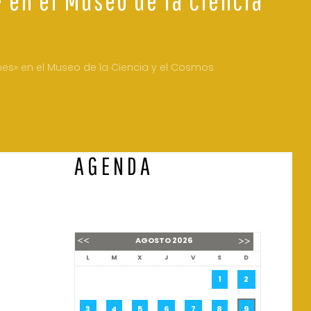
nes» en el Museo de la Ciencia y el Cosmos
AGENDA
AGOSTO
2026
L
M
X
J
V
S
D
1
2
3
4
5
6
7
8
9