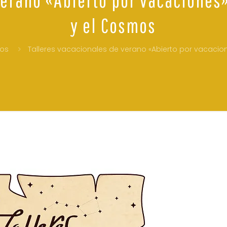
y el Cosmos
tos
Talleres vacacionales de verano «Abierto por vacacio