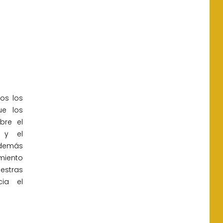
os los
ue los
bre el
 y el
además
miento
estras
cia el