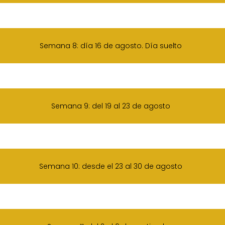
Semana 8: día 16 de agosto. Día suelto
Semana 9: del 19 al 23 de agosto
Semana 10: desde el 23 al 30 de agosto