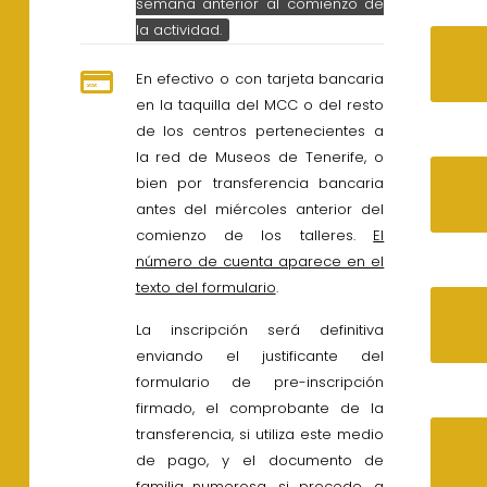
semana anterior al comienzo de
la actividad.
En efectivo o con tarjeta bancaria
en la taquilla del MCC o del resto
de los centros pertenecientes a
la red de Museos de Tenerife, o
bien por transferencia bancaria
antes del miércoles anterior del
comienzo de los talleres.
El
número de cuenta aparece en el
texto del formulario
.
La inscripción será definitiva
enviando el justificante del
formulario de pre-inscripción
firmado, el comprobante de la
transferencia, si utiliza este medio
de pago, y el documento de
familia numerosa, si procede, a