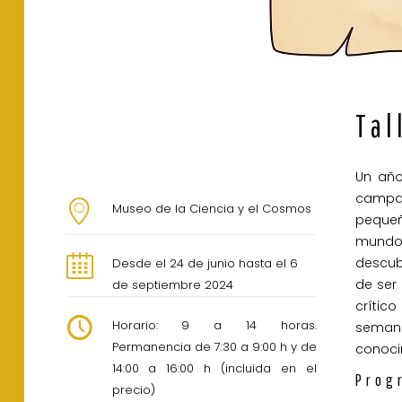
Tal
Un año
campa
Museo de la Ciencia y el Cosmos
pequeñ
mundo
descub
Desde el 24 de junio hasta el 6
de ser
de septiembre 2024
crític
Horario: 9 a 14 horas.
seman
Permanencia de 7:30 a 9:00 h y de
conocim
14:00 a 16:00 h (incluida en el
Prog
precio)