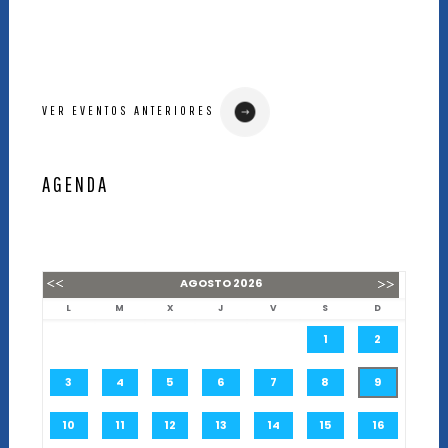
VER EVENTOS ANTERIORES
AGENDA
AGOSTO
2026
L
M
X
J
V
S
D
1
2
3
4
5
6
7
8
9
10
11
12
13
14
15
16