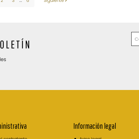
2
3
...
6
Siguiente
OLETÍN
des
inistrativa
Información legal
del contratante
Aviso legal