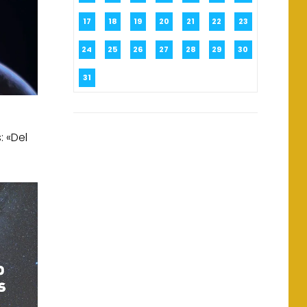
17
18
19
20
21
22
23
24
25
26
27
28
29
30
31
: «Del