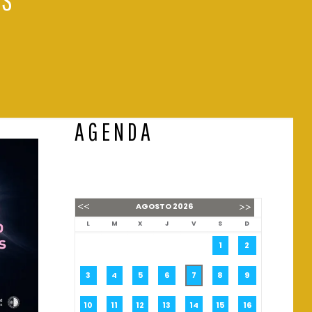
AGENDA
AGOSTO
2026
L
M
X
J
V
S
D
1
2
3
4
5
6
7
8
9
10
11
12
13
14
15
16