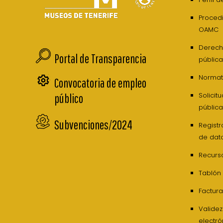
Procedi
OAMC
Derech
Portal de Transparencia
pública
Normati
Convocatoria de empleo
Solicit
público
pública
Subvenciones/2024
Registr
de dat
Recurs
Tablón
Factura
Valide
electró