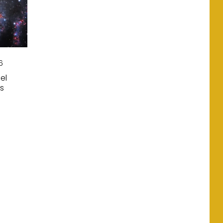
6
el
es