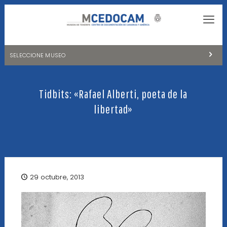
SELECCIONE MUSEO
MUSEOS DE TENERIFE
Tidbits: «Rafael Alberti, poeta de la
NATURALEZA Y ARQUEOLOGÍA
libertad»
LA CIENCIA Y EL COSMOS
HISTORIA Y ANTROPOLOGÍA
CENTRO DE DOCUMENTACIÓN DE CANARIAS Y AMÉRICA
29 octubre, 2013
CUEVA DEL VIENTO