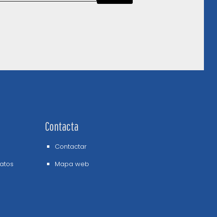
Contacta
Contactar
datos
Mapa web