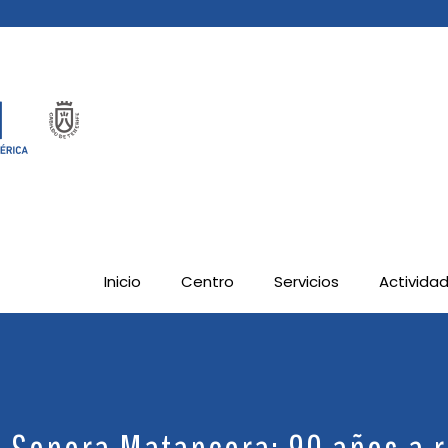
Inicio
Centro
Servicios
Activida
 Sonora Matancera: 90 años a r