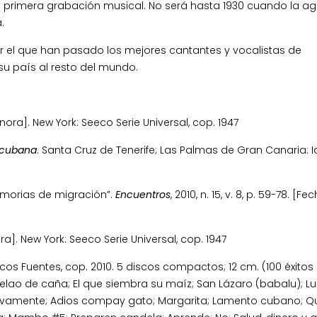
u primera grabación musical. No será hasta 1930 cuando la a
.
r el que han pasado los mejores cantantes y vocalistas de
su país al resto del mundo.
ra]. New York: Seeco Serie Universal, cop. 1947
 cubana
. Santa Cruz de Tenerife; Las Palmas de Gran Canaria: I
morias de migración”.
Encuentros
, 2010, n. 15, v. 8, p. 59-78. [F
.
]. New York: Seeco Serie Universal, cop. 1947
os Fuentes, cop. 2010. 5 discos compactos; 12 cm. (100 éxitos 
; Melao de caña; El que siembra su maíz; San Lázaro (babalu); Lu
 Nuevamente; Adios compay gato; Margarita; Lamento cubano; 