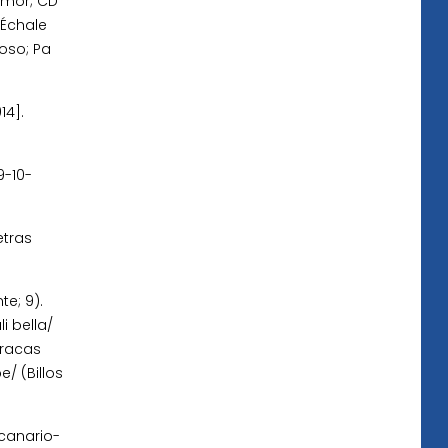
amor; CD
 Échale
oso; Pa
14].
9-10-
etras
e; 9).
i bella/
aracas
/ (Billos
 canario-