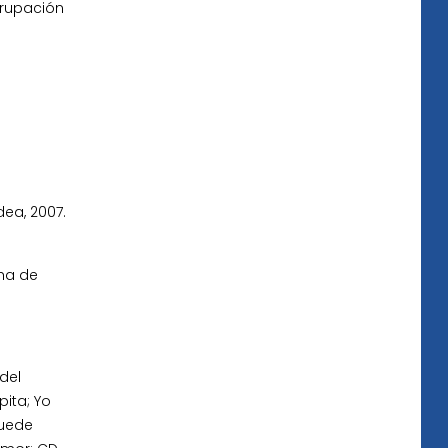
grupación
dea, 2007.
echa de
del
pita; Yo
Quede