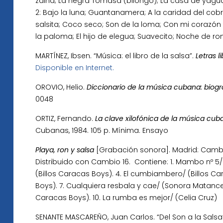
zaina; La negra Tomasa (bilongo); La casa de yagu
2: Bajo la luna; Guantanamera; A la caridad del cob
salsita; Coco seco; Son de la loma; Con mi corazón 
la paloma; El hijo de elegua; Suavecito; Noche de ro
MARTÍNEZ, Ibsen. “Música: el libro de la salsa”.
Letras li
Disponible en Internet.
OROVIO, Helio.
Diccionario de la música cubana: biogr
0048
ORTIZ, Fernando.
La clave xilofónica de la música cub
Cubanas, 1984. 105 p. Mínima. Ensayo
Playa, ron y salsa
[Grabación sonora]. Madrid: Cambio 
Distribuido con Cambio 16. Contiene: 1. Mambo nº 5/
(Billos Caracas Boys). 4. El cumbiambero/ (Billos Ca
Boys). 7. Cualquiera resbala y cae/ (Sonora Matancera
Caracas Boys). 10. La rumba es mejor/ (Celia Cruz)
SENANTE MASCAREÑO, Juan Carlos. “Del Son a la Salsa”