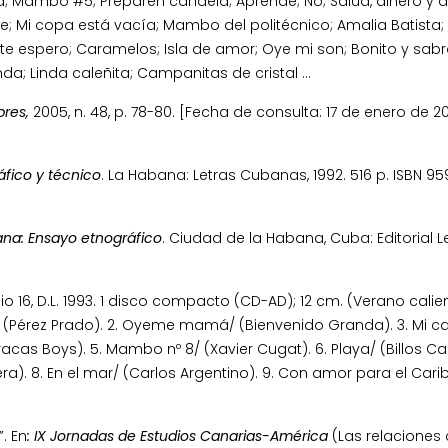
a; Mambo #5; Preparen candela; Aprende; No; Salud, dinero y 
re; Mi copa está vacía; Mambo del politécnico; Amalia Batista;
te espero; Caramelos; Isla de amor; Oye mi son; Bonito y sabr
nda; Linda caleñita; Campanitas de cristal …
bres,
2005, n. 48, p. 78-80. [Fecha de consulta: 17 de enero de 20
áfico y técnico
. La Habana: Letras Cubanas, 1992. 516 p. ISBN 95
ana: Ensayo etnográfico
. Ciudad de la Habana, Cuba: Editorial L
16, D.L. 1993. 1 disco compacto (CD-AD); 12 cm. (Verano calient
 (Pérez Prado). 2. Oyeme mamá/ (Bienvenido Granda). 3. Mi cal
racas Boys). 5. Mambo nº 8/ (Xavier Cugat). 6. Playa/ (Billos C
). 8. En el mar/ (Carlos Argentino). 9. Con amor para el Caribe
. En
: IX Jornadas de Estudios Canarias-América
(Las relaciones