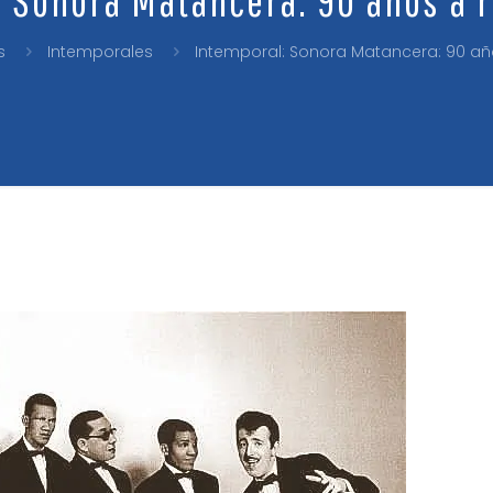
s
Intemporales
Intemporal: Sonora Matancera: 90 añ