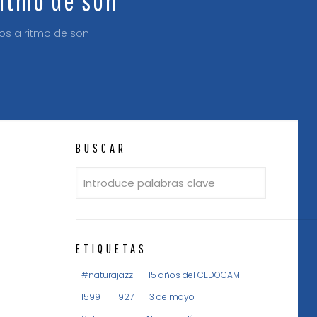
os a ritmo de son
BUSCAR
ETIQUETAS
#naturajazz
15 años del CEDOCAM
1599
1927
3 de mayo