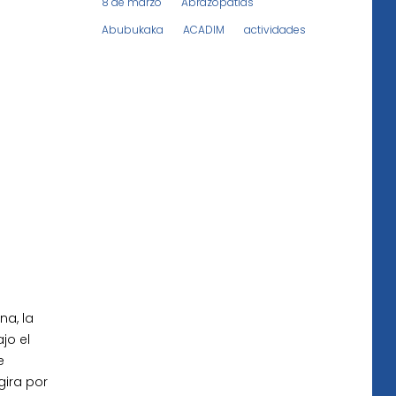
8 de marzo
Abrazopatías
Abubukaka
ACADIM
actividades
na, la
jo el
e
gira por