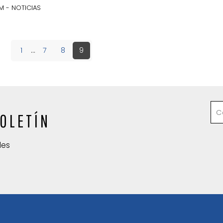
 - NOTICIAS
1
...
7
8
9
OLETÍN
des