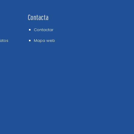
Contacta
Contactar
datos
Mapa web