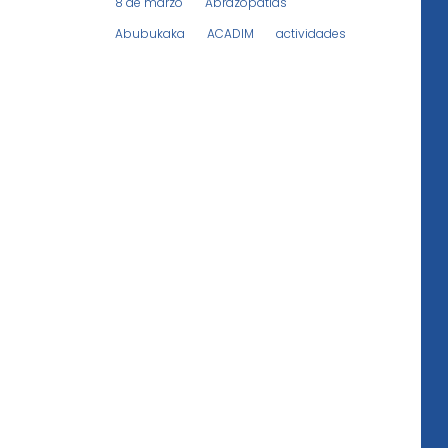
8 de marzo
Abrazopatías
Abubukaka
ACADIM
actividades