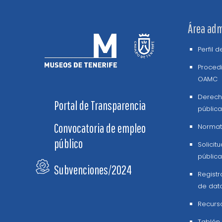
Área adm
Perfil 
Procedi
OAMC
Derech
Portal de Transparencia
pública
Convocatoria de empleo
Normati
público
Solicit
pública
Subvenciones/2024
Registr
de dat
Recurs
Tablón