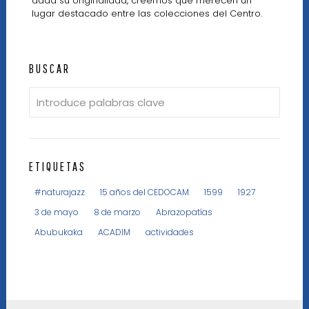
dada su originalidad, creemos que merecen un
lugar destacado entre las colecciones del Centro.
BUSCAR
ETIQUETAS
#naturajazz
15 años del CEDOCAM
1599
1927
3 de mayo
8 de marzo
Abrazopatías
Abubukaka
ACADIM
actividades