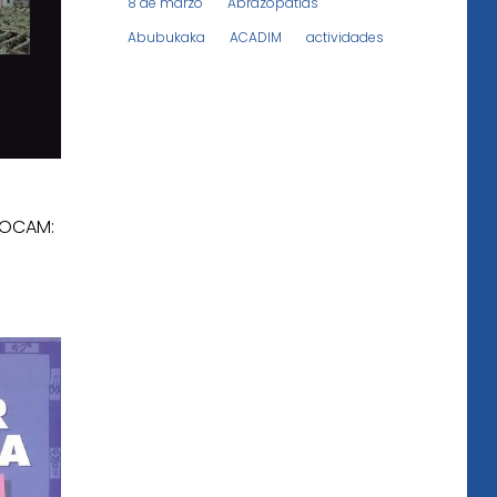
8 de marzo
Abrazopatías
Abubukaka
ACADIM
actividades
DOCAM: