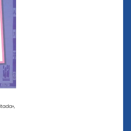
itada»,