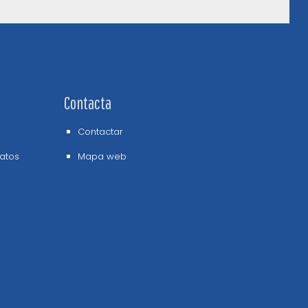
Contacta
Contactar
datos
Mapa web