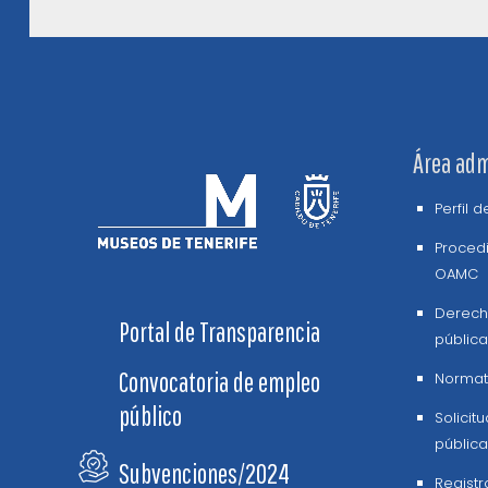
Área adm
Perfil 
Procedi
OAMC
Derech
Portal de Transparencia
pública
Convocatoria de empleo
Normati
público
Solicit
pública
Subvenciones/2024
Registr