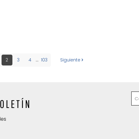
2
3
4
...
103
Siguiente
OLETÍN
des