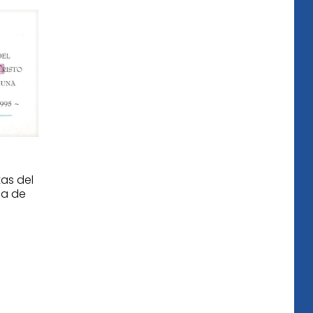
tas del
na de