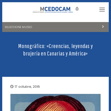
SELECCIONE MUSEO
MUSEOS DE TENERIFE
Monográfico: «Creencias, leyendas y
NATURALEZA Y ARQUEOLOGÍA
brujería en Canarias y América»
LA CIENCIA Y EL COSMOS
HISTORIA Y ANTROPOLOGÍA
CENTRO DE DOCUMENTACIÓN DE CANARIAS Y AMÉRICA
17 octubre, 2016
CUEVA DEL VIENTO