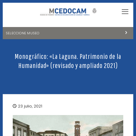
SELECCIONE MUSEO
MUSEOS DE TENERIFE
Monográfico: «La Laguna. Patrimonio de la
NATURALEZA Y ARQUEOLOGÍA
Humanidad» (revisado y ampliado 2021)
LA CIENCIA Y EL COSMOS
HISTORIA Y ANTROPOLOGÍA
CENTRO DE DOCUMENTACIÓN DE CANARIAS Y AMÉRICA
23 julio, 2021
CUEVA DEL VIENTO