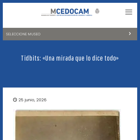
SELECCIONE MUSEO
MUSEOS DE TENERIFE
Tidbits: «Una mirada que lo dice todo»
NATURALEZA Y ARQUEOLOGÍA
LA CIENCIA Y EL COSMOS
HISTORIA Y ANTROPOLOGÍA
CENTRO DE DOCUMENTACIÓN DE CANARIAS Y AMÉRICA
25 junio, 2026
CUEVA DEL VIENTO