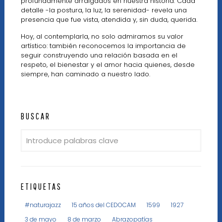
profundamente arraigados en nuestra historia. Cada
detalle -la postura, la luz, la serenidad- revela una
presencia que fue vista, atendida y, sin duda, querida.
Hoy, al contemplarla, no solo admiramos su valor
artístico: también reconocemos la importancia de
seguir construyendo una relación basada en el
respeto, el bienestar y el amor hacia quienes, desde
siempre, han caminado a nuestro lado.
BUSCAR
ETIQUETAS
#naturajazz
15 años del CEDOCAM
1599
1927
3 de mayo
8 de marzo
Abrazopatías