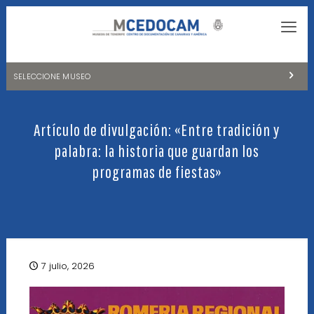
SELECCIONE MUSEO
MUSEOS DE TENERIFE
Artículo de divulgación: «Entre tradición y
NATURALEZA Y ARQUEOLOGÍA
palabra: la historia que guardan los
LA CIENCIA Y EL COSMOS
programas de fiestas»
HISTORIA Y ANTROPOLOGÍA
CENTRO DE DOCUMENTACIÓN DE CANARIAS Y AMÉRICA
CUEVA DEL VIENTO
7 julio, 2026