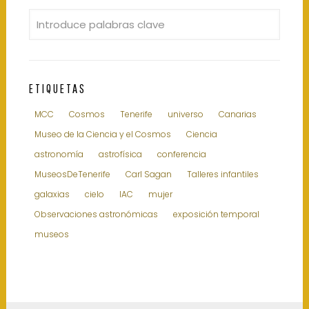
ETIQUETAS
MCC
Cosmos
Tenerife
universo
Canarias
Museo de la Ciencia y el Cosmos
Ciencia
astronomía
astrofísica
conferencia
MuseosDeTenerife
Carl Sagan
Talleres infantiles
galaxias
cielo
IAC
mujer
Observaciones astronómicas
exposición temporal
museos