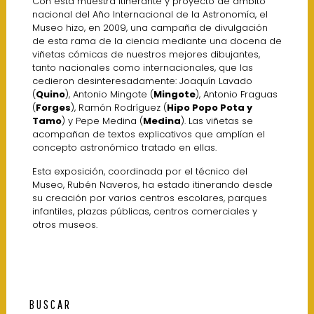
Con esta muestra itinerante y proyecto de ámbito
nacional del Año Internacional de la Astronomía, el
Museo hizo, en 2009, una campaña de divulgación
de esta rama de la ciencia mediante una docena de
viñetas cómicas de nuestros mejores dibujantes,
tanto nacionales como internacionales, que las
cedieron desinteresadamente: Joaquín Lavado
(
Quino
), Antonio Mingote (
Mingote
), Antonio Fraguas
(
Forges
), Ramón Rodríguez (
Hipo Popo Pota y
Tamo
) y Pepe Medina (
Medina
). Las viñetas se
acompañan de textos explicativos que amplían el
concepto astronómico tratado en ellas.
Esta exposición, coordinada por el técnico del
Museo, Rubén Naveros, ha estado itinerando desde
su creación por varios centros escolares, parques
infantiles, plazas públicas, centros comerciales y
otros museos.
BUSCAR