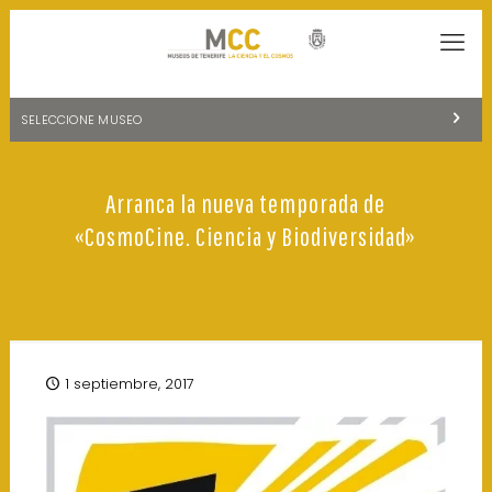
SELECCIONE MUSEO
MUSEOS DE TENERIFE
Arranca la nueva temporada de
NATURALEZA Y ARQUEOLOGÍA
«CosmoCine. Ciencia y Biodiversidad»
LA CIENCIA Y EL COSMOS
HISTORIA Y ANTROPOLOGÍA
CENTRO DE DOCUMENTACIÓN DE CANARIAS Y AMÉRICA
1 septiembre, 2017
CUEVA DEL VIENTO