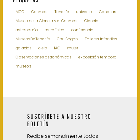
ETIQUETAS
MCC
Cosmos
Tenerife
universo
Canarias
Museo de la Ciencia y el Cosmos
Ciencia
astronomía
astrofísica
conferencia
MuseosDeTenerife
Carl Sagan
Talleres infantiles
galaxias
cielo
IAC
mujer
Observaciones astronómicas
exposición temporal
museos
SUSCRÍBETE A NUESTRO
BOLETÍN
Recibe semanalmente todas