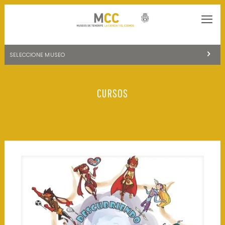
SELECCIONE MUSEO
MUSEOS DE TENERIFE
CURSOS
NATURALEZA Y ARQUEOLOGÍA
LA CIENCIA Y EL COSMOS
HISTORIA Y ANTROPOLOGÍA
CENTRO DE DOCUMENTACIÓN DE CANARIAS Y AMÉRICA
CUEVA DEL VIENTO