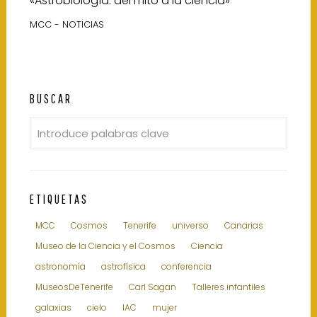
«Astrobiología: del mito a la ciencia»
MCC - NOTICIAS
BUSCAR
ETIQUETAS
MCC
Cosmos
Tenerife
universo
Canarias
Museo de la Ciencia y el Cosmos
Ciencia
astronomía
astrofísica
conferencia
MuseosDeTenerife
Carl Sagan
Talleres infantiles
galaxias
cielo
IAC
mujer