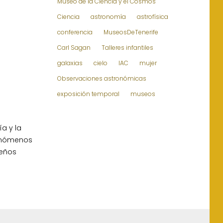
Museo de la Ciencia y el Cosmos
Ciencia
astronomía
astrofísica
conferencia
MuseosDeTenerife
Carl Sagan
Talleres infantiles
galaxias
cielo
IAC
mujer
Observaciones astronómicas
exposición temporal
museos
a y la
fenómenos
ueños