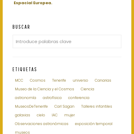
Espacial Europea.
BUSCAR
ETIQUETAS
MCC
Cosmos
Tenerife
universo
Canarias
Museo de la Ciencia y el Cosmos
Ciencia
astronomía
astrofísica
conferencia
MuseosDeTenerife
Carl Sagan
Talleres infantiles
galaxias
cielo
IAC
mujer
Observaciones astronómicas
exposición temporal
museos