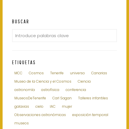
BUSCAR
ETIQUETAS
MCC
Cosmos
Tenerife
universo
Canarias
Museo de la Ciencia y el Cosmos
Ciencia
astronomía
astrofísica
conferencia
MuseosDeTenerife
Carl Sagan
Talleres infantiles
galaxias
cielo
IAC
mujer
Observaciones astronómicas
exposición temporal
museos