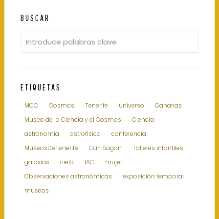
BUSCAR
ETIQUETAS
MCC
Cosmos
Tenerife
universo
Canarias
Museo de la Ciencia y el Cosmos
Ciencia
astronomía
astrofísica
conferencia
MuseosDeTenerife
Carl Sagan
Talleres infantiles
galaxias
cielo
IAC
mujer
Observaciones astronómicas
exposición temporal
museos