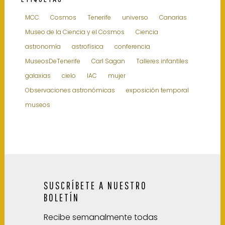
MCC
Cosmos
Tenerife
universo
Canarias
Museo de la Ciencia y el Cosmos
Ciencia
astronomía
astrofísica
conferencia
MuseosDeTenerife
Carl Sagan
Talleres infantiles
galaxias
cielo
IAC
mujer
Observaciones astronómicas
exposición temporal
museos
SUSCRÍBETE A NUESTRO
BOLETÍN
Recibe semanalmente todas