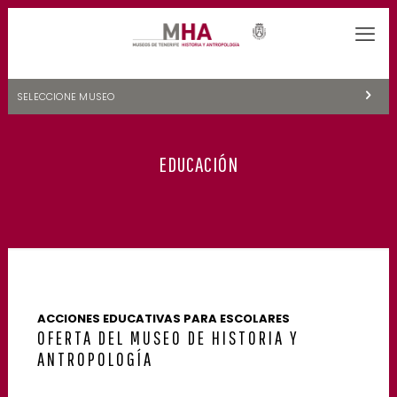
SELECCIONE MUSEO
MUSEOS DE TENERIFE
EDUCACIÓN
NATURALEZA Y ARQUEOLOGÍA
LA CIENCIA Y EL COSMOS
HISTORIA Y ANTROPOLOGÍA
CENTRO DE DOCUMENTACIÓN DE CANARIAS Y AMÉRICA
CUEVA DEL VIENTO
ACCIONES EDUCATIVAS PARA ESCOLARES
OFERTA DEL MUSEO DE HISTORIA Y
ANTROPOLOGÍA