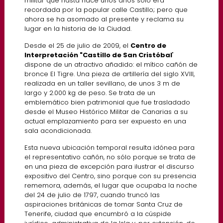
militar que hasta hace unos años solo era
recordada por la popular calle Castillo; pero que
ahora se ha asomado al presente y reclama su
lugar en la historia de la Ciudad.
Desde el 25 de julio de 2009, el
Centro de
Interpretación "Castillo de San Cristóbal
"
dispone de un atractivo añadido: el mítico cañón de
bronce El Tigre. Una pieza de artillería del siglo XVIII,
realizada en un taller sevillano, de unos 3 m de
largo y 2.000 kg de peso. Se trata de un
emblemático bien patrimonial que fue trasladado
desde el Museo Histórico Militar de Canarias a su
actual emplazamiento para ser expuesto en una
sala acondicionada.
Esta nueva ubicación temporal resulta idónea para
el representativo cañón, no sólo porque se trata de
en una pieza de excepción para ilustrar el discurso
expositivo del Centro, sino porque con su presencia
rememora, además, el lugar que ocupaba la noche
del 24 de julio de 1797, cuando truncó las
aspiraciones británicas de tomar Santa Cruz de
Tenerife, ciudad que encumbró a la cúspide