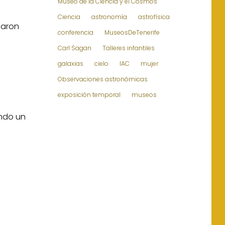
Museo de la Ciencia y el Cosmos
Ciencia
astronomía
astrofísica
maron
conferencia
MuseosDeTenerife
Carl Sagan
Talleres infantiles
galaxias
cielo
IAC
mujer
Observaciones astronómicas
exposición temporal
museos
endo un