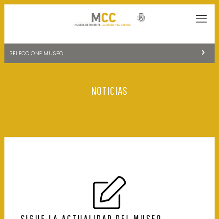
SELECCIONE MUSEO
MUSEOS DE TENERIFE
NOTICIAS
NATURALEZA Y ARQUEOLOGÍA
LA CIENCIA Y EL COSMOS
HISTORIA Y ANTROPOLOGÍA
CENTRO DE DOCUMENTACIÓN DE CANARIAS Y AMÉRICA
CUEVA DEL VIENTO
SIGUE LA ACTUALIDAD DEL MUSEO