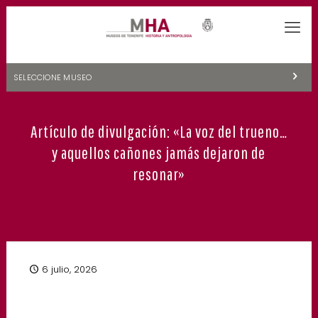
SELECCIONE MUSEO
MUSEOS DE TENERIFE
Artículo de divulgación: «La voz del trueno…
NATURALEZA Y ARQUEOLOGÍA
y aquellos cañones jamás dejaron de
LA CIENCIA Y EL COSMOS
resonar»
HISTORIA Y ANTROPOLOGÍA
CENTRO DE DOCUMENTACIÓN DE CANARIAS Y AMÉRICA
CUEVA DEL VIENTO
6 julio, 2026