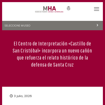
SELECCIONE MUSEO
MUSEOS DE TENERIFE
El Centro de Interpretación «Castillo de
NATURALEZA Y ARQUEOLOGÍA
San Cristóbal» incorpora un nuevo cañón
LA CIENCIA Y EL COSMOS
que refuerza el relato histórico de la
defensa de Santa Cruz
HISTORIA Y ANTROPOLOGÍA
CENTRO DE DOCUMENTACIÓN DE CANARIAS Y AMÉRICA
CUEVA DEL VIENTO
3 julio, 2026