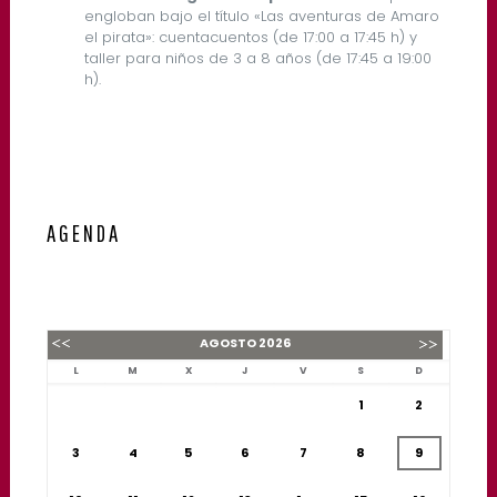
engloban bajo el título «Las aventuras de Amaro
el pirata»: cuentacuentos (de 17:00 a 17:45 h) y
taller para niños de 3 a 8 años (de 17:45 a 19:00
h).
AGENDA
AGOSTO
2026
L
M
X
J
V
S
D
1
2
3
4
5
6
7
8
9