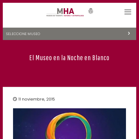
SELECCIONE MUSEO
MUSEOS DE TENERIFE
El Museo en la Noche en Blanco
NATURALEZA Y ARQUEOLOGÍA
LA CIENCIA Y EL COSMOS
HISTORIA Y ANTROPOLOGÍA
CENTRO DE DOCUMENTACIÓN DE CANARIAS Y AMÉRICA
11 noviembre, 2015
CUEVA DEL VIENTO