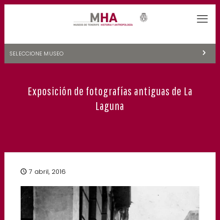
SELECCIONE MUSEO
MUSEOS DE TENERIFE
Exposición de fotografías antiguas de La
NATURALEZA Y ARQUEOLOGÍA
Laguna
LA CIENCIA Y EL COSMOS
HISTORIA Y ANTROPOLOGÍA
CENTRO DE DOCUMENTACIÓN DE CANARIAS Y AMÉRICA
7 abril, 2016
CUEVA DEL VIENTO