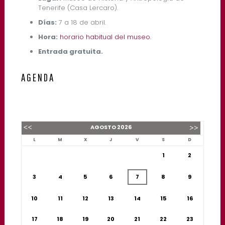
Tenerife (Casa Lercaro).
Días:
7 a 18 de abril.
Hora:
horario habitual del museo.
Entrada gratuita.
AGENDA
AGOSTO
2026
L
M
X
J
V
S
D
1
2
3
4
5
6
7
8
9
10
11
12
13
14
15
16
17
18
19
20
21
22
23