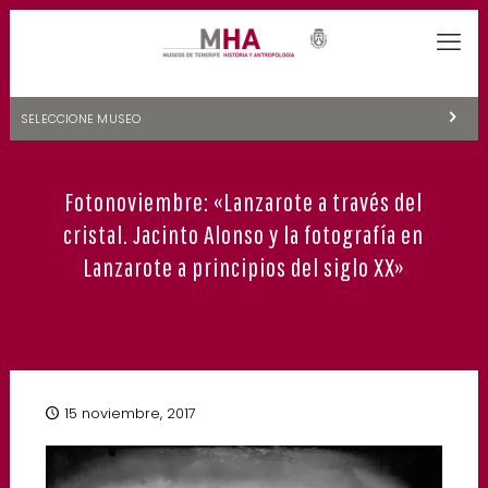
SELECCIONE MUSEO
MUSEOS DE TENERIFE
Fotonoviembre: «Lanzarote a través del
NATURALEZA Y ARQUEOLOGÍA
cristal. Jacinto Alonso y la fotografía en
LA CIENCIA Y EL COSMOS
Lanzarote a principios del siglo XX»
HISTORIA Y ANTROPOLOGÍA
CENTRO DE DOCUMENTACIÓN DE CANARIAS Y AMÉRICA
CUEVA DEL VIENTO
15 noviembre, 2017