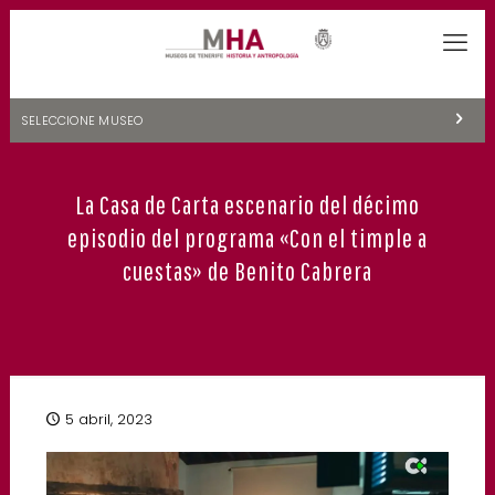
SELECCIONE MUSEO
MUSEOS DE TENERIFE
La Casa de Carta escenario del décimo
NATURALEZA Y ARQUEOLOGÍA
episodio del programa «Con el timple a
LA CIENCIA Y EL COSMOS
cuestas» de Benito Cabrera
HISTORIA Y ANTROPOLOGÍA
CENTRO DE DOCUMENTACIÓN DE CANARIAS Y AMÉRICA
CUEVA DEL VIENTO
5 abril, 2023