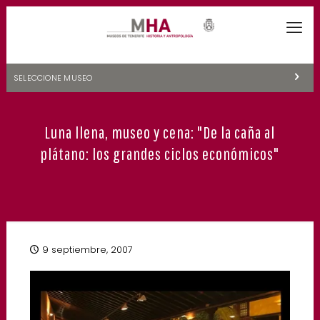
SELECCIONE MUSEO
MUSEOS DE TENERIFE
Luna llena, museo y cena: "De la caña al
NATURALEZA Y ARQUEOLOGÍA
plátano: los grandes ciclos económicos"
LA CIENCIA Y EL COSMOS
HISTORIA Y ANTROPOLOGÍA
CENTRO DE DOCUMENTACIÓN DE CANARIAS Y AMÉRICA
9 septiembre, 2007
CUEVA DEL VIENTO