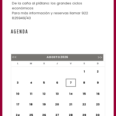
De la caña al plátano: los grandes ciclos
económicos
Para más información y reservas llamar 922
825949/43
AGENDA
AGOSTO
2026
L
M
X
J
V
S
D
1
2
3
4
5
6
7
8
9
10
11
12
13
14
15
16
17
18
19
20
21
22
23
24
25
26
27
28
29
30