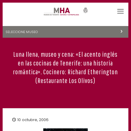
SELECCIONE MUSEO
MUSEOS DE TENERIFE
Luna llena, museo y cena: «El acento inglés
NATURALEZA Y ARQUEOLOGÍA
en las cocinas de Tenerife: una historia
LA CIENCIA Y EL COSMOS
romántica». Cocinero: Richard Etherington
(Restaurante Los Olivos)
HISTORIA Y ANTROPOLOGÍA
CENTRO DE DOCUMENTACIÓN DE CANARIAS Y AMÉRICA
CUEVA DEL VIENTO
10 octubre, 2006