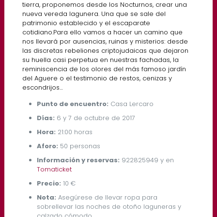
tierra, proponemos desde los Nocturnos, crear una
nueva vereda lagunera. Una que se sale del
patrimonio establecido y el escaparate
cotidiano.Para ello vamos a hacer un camino que
nos llevará por ausencias, ruinas y misterios: desde
las discretas rebeliones criptojudaicas que dejaron
su huella casi perpetua en nuestras fachadas, la
reminiscencia de los olores del más famoso jardín
del Aguere o el testimonio de restos, cenizas y
escondrijos…
Punto de encuentro:
Casa Lercaro
Días:
6 y 7 de octubre de 2017
Hora:
21:00 horas
Aforo:
50 personas
Información y reservas:
922825949 y en
Tomaticket
Precio:
10 €
Nota:
Asegúrese de llevar ropa para
sobrellevar las noches de otoño laguneras y
calzado cómodo.