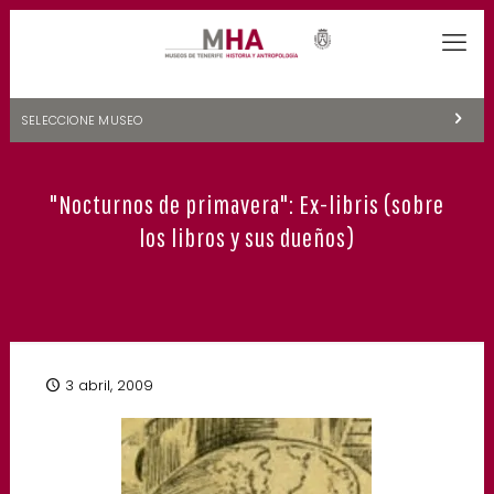
SELECCIONE MUSEO
MUSEOS DE TENERIFE
"Nocturnos de primavera": Ex-libris (sobre
NATURALEZA Y ARQUEOLOGÍA
los libros y sus dueños)
LA CIENCIA Y EL COSMOS
HISTORIA Y ANTROPOLOGÍA
CENTRO DE DOCUMENTACIÓN DE CANARIAS Y AMÉRICA
3 abril, 2009
CUEVA DEL VIENTO