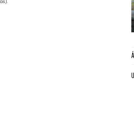
as).
U