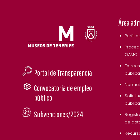
Área adm
Perfil 
Procedi
OAMC
Derech
Portal de Transparencia
pública
Normati
Convocatoria de empleo
Solicit
público
pública
Subvenciones/2024
Registr
de dat
Recurs