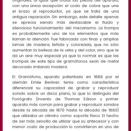
originales, al igual que todas las piezas del aparato,
con una única excepción: el codo de cobre que une
el brazo al reproductor, ya que se trata de una
antigua reparación. Sin embargo, este detalle apenas
se aprecia siendo más destacable el fluido y
silencioso funcionamiento del mecanismo. La trompa
es probablemente uno de los elementos que más
llaman la atención. Fue fabricada con finas y amplias
lamas de madera, teñida y coloreada, que no sólo
aumentan la belleza de la veta y del color, sino que le
da un aire muy especial ya que lo normal es que las
trompas de este tipo de gramófonos sean de metal
decorado imitando madera.
El Gramófono, aparato patentado en 1888 por el
alemán Emile Berliner, tenía como característica
diferencial su capacidad de grabar y reproducir
sonido sobre un disco plano, lo que lo distinguía del
Fonógrafo (invento de Thomas Edison y primer
aparato más común para grabar y reproducir sonidos
desde la década de 1870 hasta la década de 1880)
que utilizaba un cilindro como soporte físico. El hecho
de ser más sencillo de utilizar que su antecesor y con
menor costo de producción lo convirtieron en uno de