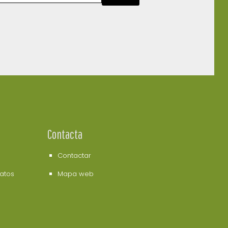
Contacta
Contactar
datos
Mapa web