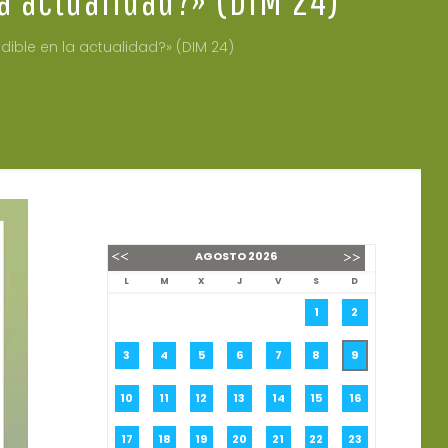
dible en la actualidad?» (DIM 24)
AGOSTO
2026
L
M
X
J
V
S
D
1
2
3
4
5
6
7
8
9
10
11
12
13
14
15
16
17
18
19
20
21
22
23