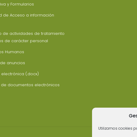
va y Formularios
ud de Acceso a información
o de actividades de tratamiento
os de carácter personal
os Humanos
 de anuncios
 electrónica (.docx)
z de documentos electrónicos
Ges
Utilizamos cookies pa