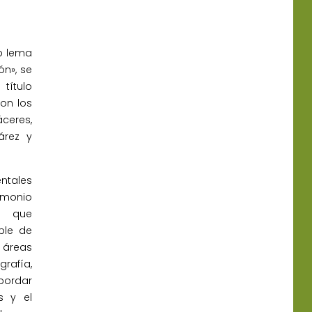
yo lema
ón», se
título
con los
ceres,
árez y
ntales
rimonio
s que
ble de
n áreas
afía,
bordar
s y el