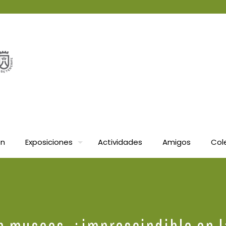
ón
Exposiciones
Actividades
Amigos
Col
en museos, ¿imprescindible en l