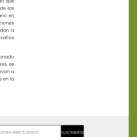
do que
de las
ano en
ciones
yudan a
esafíos
ionado
res, se
levan a
s en la
SUSCRIBIRSE