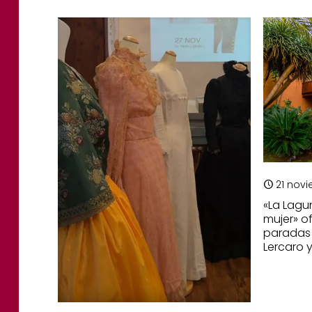
21 nov
«La Lagu
mujer» o
paradas 
Lercaro 