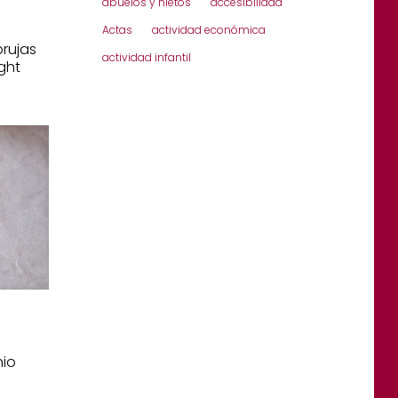
abuelos y nietos
accesibilidad
Actas
actividad económica
brujas
actividad infantil
ght
nio