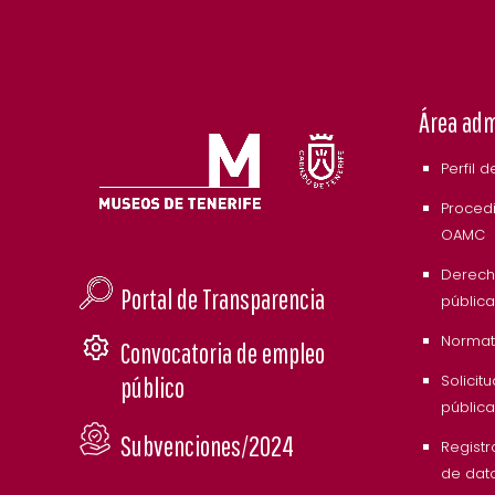
Área adm
Perfil 
Procedi
OAMC
Derech
Portal de Transparencia
pública
Normati
Convocatoria de empleo
Solicit
público
pública
Subvenciones/2024
Registr
de dat