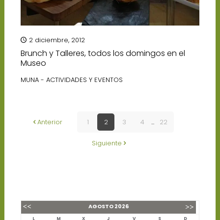
2 diciembre, 2012
Brunch y Talleres, todos los domingos en el
Museo
MUNA - ACTIVIDADES Y EVENTOS
Anterior
1
2
3
4
...
22
Siguiente
AGOSTO
2026
L
M
X
J
V
S
D