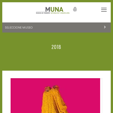
SELECCIONE MUSEO
MUSEOS DE TENERIFE
2018
NATURALEZA Y ARQUEOLOGÍA
LA CIENCIA Y EL COSMOS
HISTORIA Y ANTROPOLOGÍA
CENTRO DE DOCUMENTACIÓN DE CANARIAS Y AMÉRICA
CUEVA DEL VIENTO