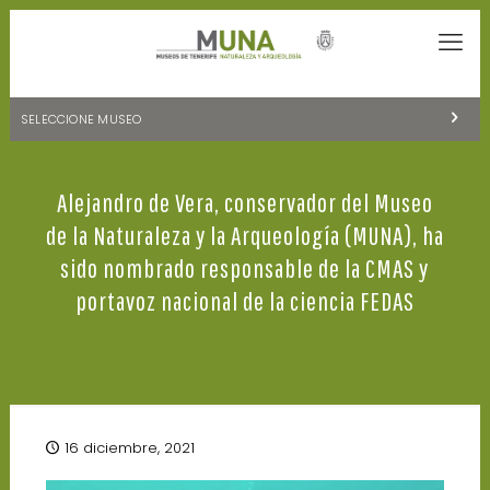
SELECCIONE MUSEO
MUSEOS DE TENERIFE
Alejandro de Vera, conservador del Museo
NATURALEZA Y ARQUEOLOGÍA
de la Naturaleza y la Arqueología (MUNA), ha
LA CIENCIA Y EL COSMOS
sido nombrado responsable de la CMAS y
portavoz nacional de la ciencia FEDAS
HISTORIA Y ANTROPOLOGÍA
CENTRO DE DOCUMENTACIÓN DE CANARIAS Y AMÉRICA
CUEVA DEL VIENTO
16 diciembre, 2021