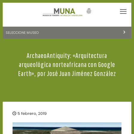
SELECCIONE MUSEO
MUSEOS DE TENERIFE
ArchaeoAntiquity: «Arquitectura
NATURALEZA Y ARQUEOLOGÍA
arqueológica norteafricana con Google
LA CIENCIA Y EL COSMOS
Earth», por José Juan Jiménez González
HISTORIA Y ANTROPOLOGÍA
CENTRO DE DOCUMENTACIÓN DE CANARIAS Y AMÉRICA
CUEVA DEL VIENTO
5 febrero, 2019