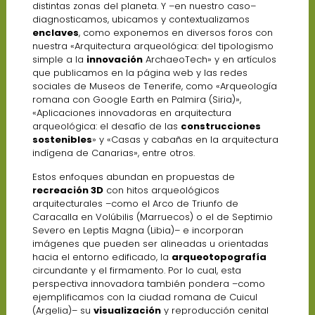
distintas zonas del planeta. Y –en nuestro caso–
diagnosticamos, ubicamos y contextualizamos
enclaves
, como exponemos en diversos foros con
nuestra «Arquitectura arqueológica: del tipologismo
simple a la
innovación
ArchaeoTech» y en artículos
que publicamos en la página web y las redes
sociales de Museos de Tenerife, como «Arqueología
romana con Google Earth en Palmira (Siria)»,
«Aplicaciones innovadoras en arquitectura
arqueológica: el desafío de las
construcciones
sostenibles
» y «Casas y cabañas en la arquitectura
indígena de Canarias», entre otros.
Estos enfoques abundan en propuestas de
recreación 3D
con hitos arqueológicos
arquitecturales –como el Arco de Triunfo de
Caracalla en Volúbilis (Marruecos) o el de Septimio
Severo en Leptis Magna (Libia)– e incorporan
imágenes que pueden ser alineadas u orientadas
hacia el entorno edificado, la
arqueotopografía
circundante y el firmamento. Por lo cual, esta
perspectiva innovadora también pondera –como
ejemplificamos con la ciudad romana de Cuicul
(Argelia)– su
visualización
y reproducción cenital