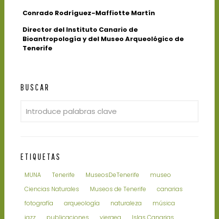
Conrado Rodríguez-Maffiotte Martín
Director del Instituto Canario de
Bioantropología y del Museo Arqueológico de
Tenerife
BUSCAR
ETIQUETAS
MUNA
Tenerife
MuseosDeTenerife
museo
Ciencias Naturales
Museos de Tenerife
canarias
fotografía
arqueología
naturaleza
música
jazz
publicaciones
vieraea
Islas Canarias