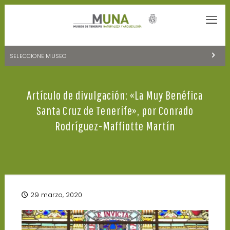
SELECCIONE MUSEO
MUSEOS DE TENERIFE
Artículo de divulgación: «La Muy Benéfica
NATURALEZA Y ARQUEOLOGÍA
Santa Cruz de Tenerife», por Conrado
LA CIENCIA Y EL COSMOS
Rodríguez-Maffiotte Martín
HISTORIA Y ANTROPOLOGÍA
CENTRO DE DOCUMENTACIÓN DE CANARIAS Y AMÉRICA
CUEVA DEL VIENTO
29 marzo, 2020