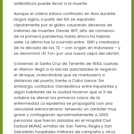
antibióticos puede llevar a la muerte.
Aunque el cólera estuvo confinado en Asia durante
largos siglos, a partir del XIX se expandió
rápidamente por el globo causando decenas de
millones de muertes. Desde 1817, año de comienzo
de la primera pandemia, hasta ahora ha habido
siete. La última fue la ocurrida entre 1961 y mediados
de la década de los 70 – con origen en Indonesia – y
se denominó «El Tor» por una nueva cepa del vibrión.
Volviendo al Santa Cruz de Tenerife de 1893, cuando
el «Remo» llegó a la isla las autoridades le negaron
el atraque, ordenándole que se mantuviera a
distancia del puerto, frente a Cabo Llanos. Sin
embargo, contactos clandestinos entre tripulantes y
algún habitante de la ciudad hicieron que el 11 de
octubre se dieran los primeros casos de la
enfermedad. La epidemia se propagaría con una
velocidad extraordinaria teniendo un carácter muy
grave y contagiando aproximadamente a 2000
personas que fueron aisladas en el Hospital Civil
(actual MUNA), ermitas de San Telmo, Regla y San
Sebastián, hospitales militares de campaña y otros